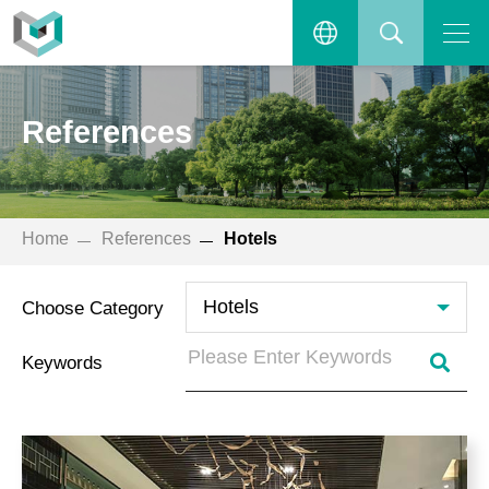
References
Open the main menu.
繁體中文
SEARCH
References
ENGLISH
Home
References
Hotels
Choose Category
Keywords