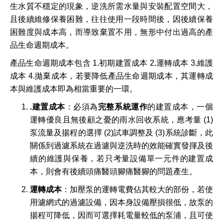
生水質不穩定的現象，逆洗所需水量與安裝配置空間大，
且後續維修保養困難，往往使用一段時間後，因後續保養
困難度與成本高，而導致棄置不用，無形中付出過高的產
品生命週期成本。
產品生命週期成本包含 1.初期建置成本 2.運轉成本 3.維護
成本 4.拋棄成本，若要降低產品生命週期成本，其運轉成
本與維護成本即為相當重要的一環。
.
建置成本
：必須為
完整系統運作
的建置成本，一個
運轉優良且無後顧之憂的雨水回收系統，應考量 (1)
泵流量及揚程的選擇 (2)試車調整及 (3)系統診斷，此
關係到過濾系統在過濾與逆洗時的效能確實發揮及後
續的維護與保養，若只考量設備單一元件的建置成
本，則會有後續頭痛醫頭腳痛醫腳的問題產生。
運轉成本
：加壓泵的運轉電費佔其較大的部份，若使
用濾網式的過濾設備，因本身設備壓損很低，故泵的
揚程可降低，因而可選擇耗電量較低的泵浦，且可使