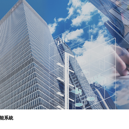
主選單
關於利邦
最新消息
系統方案
品牌代理
實績案例
能系統