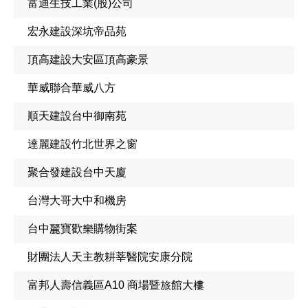
富迪生技工業(股)公司
宏永建設深坑帝品苑
頂高建設大安區頂高豪景
華威聯合華威八方
順天建設台中御南苑
達麗建設竹北世界之窗
聚合發建設台中天廈
台灣大哥大中和機房
台中麗寶歡樂購物街案
財團法人天主教耕莘醫院安康分院
富邦人壽信義區A10 商場暨旅館大樓