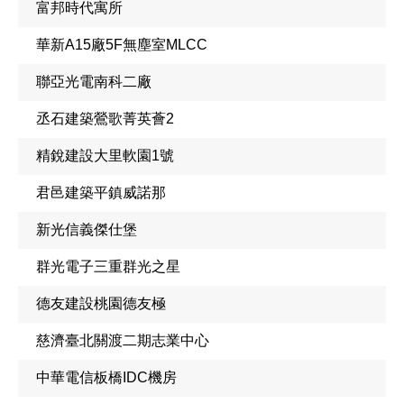
富邦時代寓所
華新A15廠5F無塵室MLCC
聯亞光電南科二廠
丞石建築鶯歌菁英薈2
精銳建設大里軟園1號
君邑建築平鎮威諾那
新光信義傑仕堡
群光電子三重群光之星
德友建設桃園德友極
慈濟臺北關渡二期志業中心
中華電信板橋IDC機房