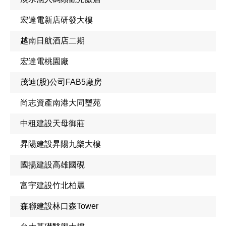
宏達電新店研發大樓
越南日航酒店二期
宏達電桃園廠
茂迪(股)公司FAB5廠房
尚志資產南港大同璽苑
中租建設天母御莊
昇陽建設昇陽九樂大樓
國揚建設高雄國硯
富宇建設竹北柏麗
森聯建設林口森Tower