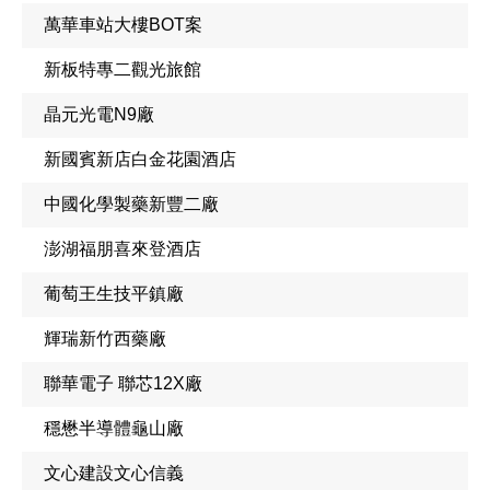
萬華車站大樓BOT案
新板特專二觀光旅館
晶元光電N9廠
新國賓新店白金花園酒店
中國化學製藥新豐二廠
澎湖福朋喜來登酒店
葡萄王生技平鎮廠
輝瑞新竹西藥廠
聯華電子 聯芯12X廠
穩懋半導體龜山廠
文心建設文心信義