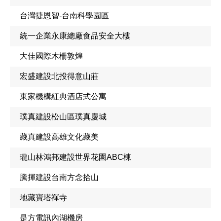
台灣捷恩智-台南科學園區
統一企業永康總廠食品安全大樓
大佳國際木柵敦煌
宏盛建設北投得意山莊
東家機構紅典酒店式公寓
璞真建設松山區璞真慶城
藏真建設高雄文化藏美
瓏山林鴻邦建設世界花園ABC棟
騰揮建設台南方念拾山
地藏寶塔禪寺
是方電訊內湖機房