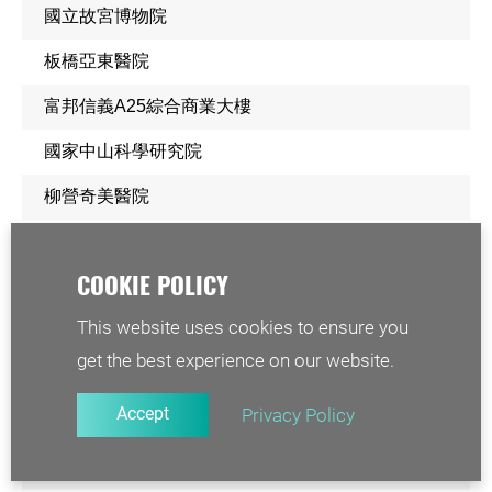
國立故宮博物院
板橋亞東醫院
富邦信義A25綜合商業大樓
國家中山科學研究院
柳營奇美醫院
新北板橋百揚大樓MegaTower
新北十三行博物館
This website uses cookies to ensure you
彰化鹿港基督教醫院門診醫療大樓
get the best experience on our website.
台北萬豪酒店
Accept
Privacy Policy
南港區小彎基地公共住宅
花蓮潔西艾美酒店